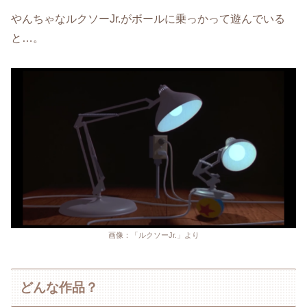
やんちゃなルクソーJr.がボールに乗っかって遊んでいる
と…。
画像：「ルクソーJr.」より
どんな作品？