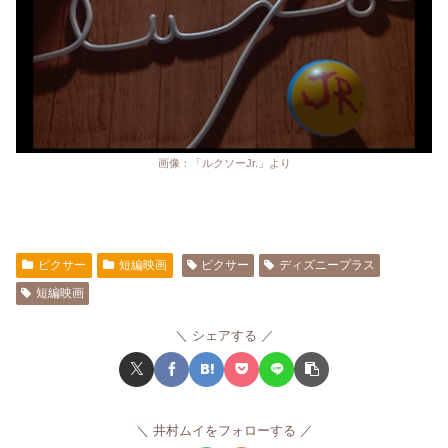
画像：「ルクソーJr.」より
ピクサー
短編映画
ピクサー
ディズニープラス
短編映画
シェアする
井村ムイをフォローする