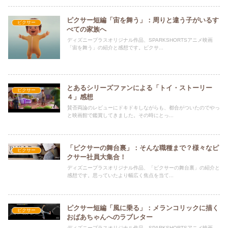
ピクサー短編「宙を舞う」：周りと違う子がいるす
ピクサー
べての家族へ
ディズニープラスオリジナル作品、SPARKSHORTSアニメ映画
「宙を舞う」の紹介と感想です。ピクサ...
とあるシリーズファンによる「トイ・ストーリー
ピクサー
４」感想
賛否両論のレビューにドキドキしながらも、都合がついたのでやっ
と映画館で鑑賞してきました。その時にとっ...
「ピクサーの舞台裏」：そんな職種まで？様々なピ
ピクサー
クサー社員大集合！
ディズニープラスオリジナル作品、「ピクサーの舞台裏」の紹介と
感想です。思っていたより幅広く焦点を当て...
ピクサー短編「風に乗る」：メランコリックに描く
ピクサー
おばあちゃんへのラブレター
ディズニープラスオリジナル作品、SPARKSHORTSアニメ映画