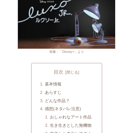
画像：「Disney+」より
目次
基本情報
あらすじ
どんな作品？
感想(ネタバレ注意)
おしゃれなアート作品
生き生きとした無機物