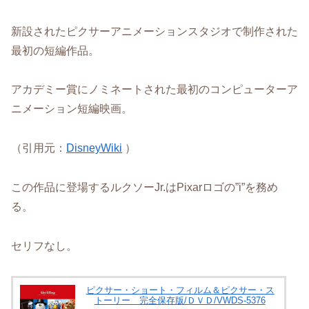
新設されたピクサーアニメーションスタジオで制作された
最初の短編作品。
アカデミー賞にノミネートされた最初のコンピューターア
ニメーション短編映画。
（引用元：
DisneyWiki
）
この作品に登場するルクソーJr.はPixarロゴの”i”を務め
る。
セリフなし。
ピクサー・ショート・フィルム＆ピクサー・ス
トーリー 完全保存版/ＤＶＤ/VWDS-5376