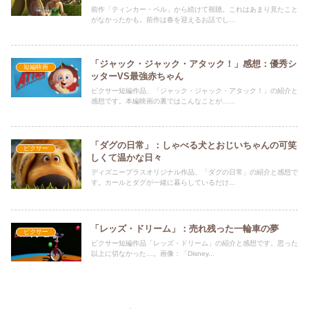
前作「ティンカー・ベル」から続けて視聴。これはあまり見たこと
がなかったかも。前作は春を迎えるお話でし...
「ジャック・ジャック・アタック！」感想：優秀シ
短編映画
ッターVS最強赤ちゃん
ピクサー短編作品、「ジャック・ジャック・アタック！」の紹介と
感想です。本編映画の裏ではこんなことが…...
「ダグの日常」：しゃべる犬とおじいちゃんの可笑
ピクサー
しくて温かな日々
ディズニープラスオリジナル作品、「ダグの日常」の紹介と感想で
す。カールとダグが一緒に暮らしているだけ...
「レッズ・ドリーム」：売れ残った一輪車の夢
ピクサー
ピクサー短編作品「レッズ・ドリーム」の紹介と感想です。思った
以上に切なかった…。画像：「Disney...