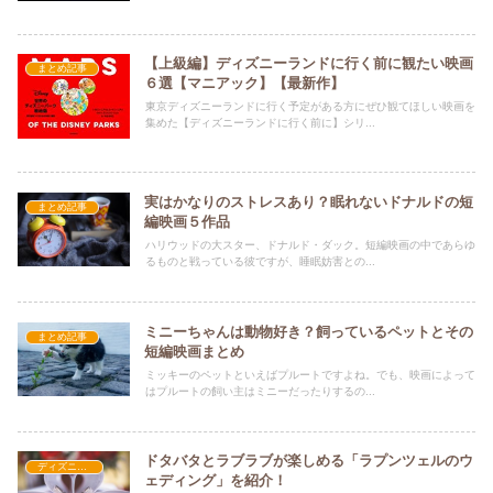
【上級編】ディズニーランドに行く前に観たい映画
まとめ記事
６選【マニアック】【最新作】
東京ディズニーランドに行く予定がある方にぜひ観てほしい映画を
集めた【ディズニーランドに行く前に】シリ...
実はかなりのストレスあり？眠れないドナルドの短
まとめ記事
編映画５作品
ハリウッドの大スター、ドナルド・ダック。短編映画の中であらゆ
るものと戦っている彼ですが、睡眠妨害との...
ミニーちゃんは動物好き？飼っているペットとその
まとめ記事
短編映画まとめ
ミッキーのペットといえばプルートですよね。でも、映画によって
はプルートの飼い主はミニーだったりするの...
ドタバタとラブラブが楽しめる「ラプンツェルのウ
ディズニー短編アニメ映画
ェディング」を紹介！