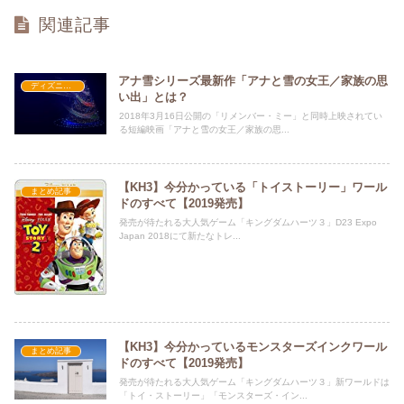
関連記事
アナ雪シリーズ最新作「アナと雪の女王／家族の思
ディズニー短編アニメ映画
い出」とは？
2018年3月16日公開の「リメンバー・ミー」と同時上映されてい
る短編映画「アナと雪の女王／家族の思...
【KH3】今分かっている「トイストーリー」ワール
まとめ記事
ドのすべて【2019発売】
発売が待たれる大人気ゲーム「キングダムハーツ３」D23 Expo
Japan 2018にて新たなトレ...
【KH3】今分かっているモンスターズインクワール
まとめ記事
ドのすべて【2019発売】
発売が待たれる大人気ゲーム「キングダムハーツ３」新ワールドは
「トイ・ストーリー」「モンスターズ・イン...