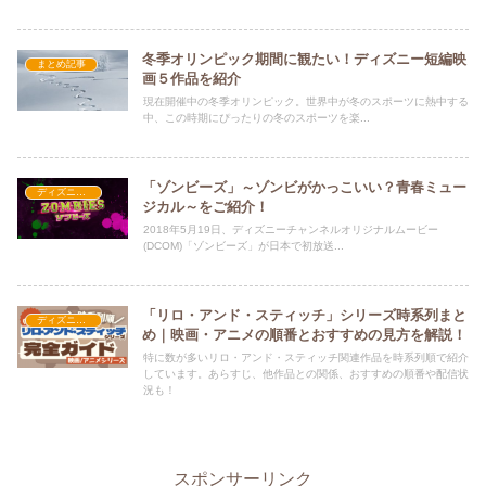
冬季オリンピック期間に観たい！ディズニー短編映
まとめ記事
画５作品を紹介
現在開催中の冬季オリンピック。世界中が冬のスポーツに熱中する
中、この時期にぴったりの冬のスポーツを楽...
「ゾンビーズ」～ゾンビがかっこいい？青春ミュー
ディズニーチャンネル
ジカル～をご紹介！
2018年5月19日、ディズニーチャンネルオリジナルムービー
(DCOM)「ゾンビーズ」が日本で初放送...
「リロ・アンド・スティッチ」シリーズ時系列まと
ディズニー長編アニメ映画
め｜映画・アニメの順番とおすすめの見方を解説！
特に数が多いリロ・アンド・スティッチ関連作品を時系列順で紹介
しています。あらすじ、他作品との関係、おすすめの順番や配信状
況も！
スポンサーリンク