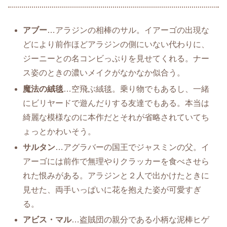
アブー
…アラジンの相棒のサル。イアーゴの出現な
どにより前作ほどアラジンの側にいない代わりに、
ジーニーとの名コンビっぷりを見せてくれる。ナー
ス姿のときの濃いメイクがなかなか似合う。
魔法の絨毯
…空飛ぶ絨毯。乗り物でもあるし、一緒
にビリヤードで遊んだりする友達でもある。本当は
綺麗な模様なのに本作だとそれが省略されていてち
ょっとかわいそう。
サルタン
…アグラバーの国王でジャスミンの父。イ
アーゴには前作で無理やりクラッカーを食べさせら
れた恨みがある。アラジンと２人で出かけたときに
見せた、両手いっぱいに花を抱えた姿が可愛すぎ
る。
アビス・マル
…盗賊団の親分である小柄な泥棒ヒゲ