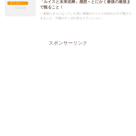
「ルイスと未来泥棒」感想～とにかく最後の最後ま
ディズニー長編アニメ映画
で観ること！
一度観たきりになっていた所に視聴のチャンスが訪れたので飛びつ
きました。中盤のテンポの良さとテンション...
スポンサーリンク