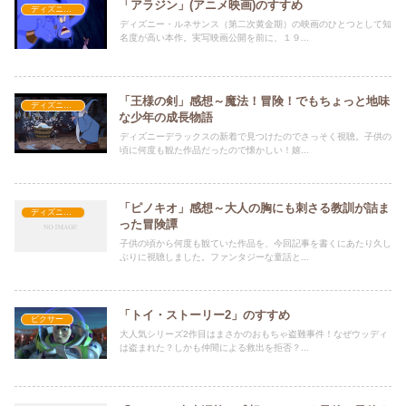
「アラジン」(アニメ映画)のすすめ
ディズニー長編アニメ映画
ディズニー・ルネサンス（第二次黄金期）の映画のひとつとして知
名度が高い本作。実写映画公開を前に、１９...
「王様の剣」感想～魔法！冒険！でもちょっと地味
ディズニー長編アニメ映画
な少年の成長物語
ディズニーデラックスの新着で見つけたのでさっそく視聴。子供の
頃に何度も観た作品だったので懐かしい！嬉...
「ピノキオ」感想～大人の胸にも刺さる教訓が詰ま
ディズニー長編アニメ映画
った冒険譚
子供の頃から何度も観ていた作品を、今回記事を書くにあたり久し
ぶりに視聴しました。ファンタジーな童話と...
「トイ・ストーリー2」のすすめ
ピクサー
大人気シリーズ2作目はまさかのおもちゃ盗難事件！なぜウッディ
は盗まれた？しかも仲間による救出を拒否？...