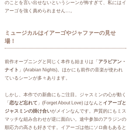
のことを言い出せないというシーンが怖すぎて、私にはイ
アーゴを強く責められません…。
ミュージカルはイアーゴやジャファーの見せ
場！
前作オープニングと同じく本作も始まりは「
アラビアン・
ナイト
」(Arabian Nights)。ほかにも前作の音楽が使われ
ているシーンが多々あります。
しかし、本作での新曲にもご注目。ジャスミンの心が動く
「
恋など忘れて
」(Forget About Love) はなんと
イアーゴと
ジャスミンの掛け合い
がメインなんです。声質的にもミス
マッチな組み合わせが逆に面白い。途中参加のアラジンの
順応力の高さも好きです。イアーゴは他にソロ曲もあると