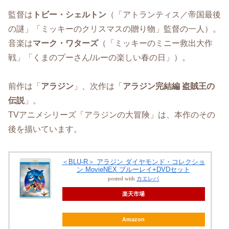
監督は
トビー・シェルトン
（「アトランティス／帝国最後
の謎」「ミッキーのクリスマスの贈り物」監督の一人）。
音楽は
マーク・ワターズ
（「ミッキーのミニー救出大作
戦」「くまのプーさん/ルーの楽しい春の日」）。
前作は「
アラジン
」、次作は「
アラジン完結編 盗賊王の
伝説
」。
TVアニメシリーズ「アラジンの大冒険」は、本作のその
後を描いています。
＜BLU-R＞ アラジン ダイヤモンド・コレクショ
ン MovieNEX ブルーレイ+DVDセット
posted with
カエレバ
楽天市場
Amazon