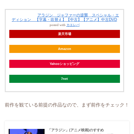
アラジン ジャファーの逆襲 スペシャル・エ
ディション 【字幕・吹替え】【中古】【アニメ】中古DVD
posted with
カエレバ
楽天市場
Amazon
Yahooショッピング
7net
­前作を観ている前提の作品なので、まず前作をチェック！
「アラジン」(アニメ映画)のすすめ