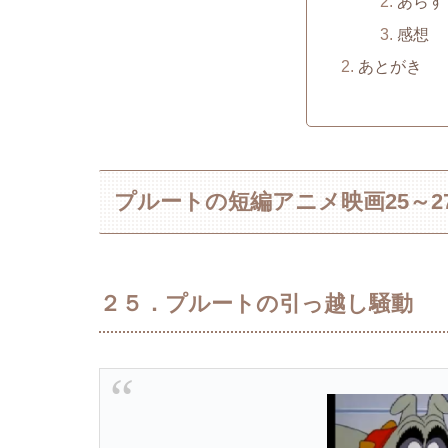
あらす
感想
あとがき
プルートの短編アニメ映画25～2
２５．プルートの引っ越し騒動