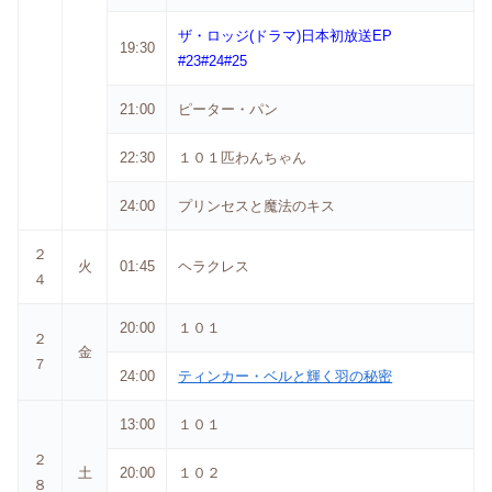
ザ・ロッジ(ドラマ)日本初放送EP
19:30
#23#24#25
21:00
ピーター・パン
22:30
１０１匹わんちゃん
24:00
プリンセスと魔法のキス
２
火
01:45
ヘラクレス
４
20:00
１０１
２
金
７
24:00
ティンカー・ベルと輝く羽の秘密
13:00
１０１
２
土
20:00
１０２
８