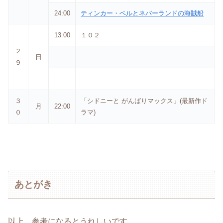
24:00
ティンカー・ベルとネバーランドの海賊船
13:00
１０２
２
日
９
３
「シドニーと がんばりマックス」(最新作ド
月
22:00
０
ラマ)
あとがき
以上、参考になるとうれしいです。