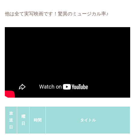
他は全て実写映画です！驚異のミュージカル率♪
放
曜
送
時間
タイトル
日
日