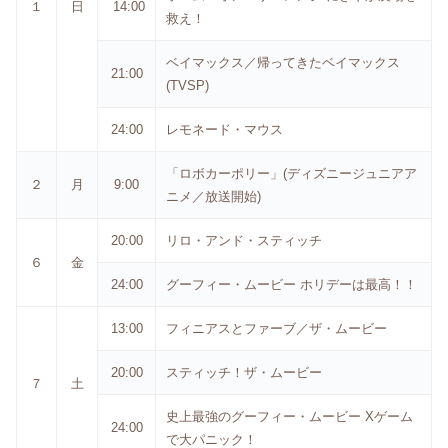
１
日
14:00
救え！
ベイマックス／帰ってきたベイマックス
21:00
(TVSP)
24:00
レモネード・マウス
「ロボカーポリー」(ディズニージュニアア
２
月
9:00
ニメ／放送開始)
20:00
リロ・アンド・スティッチ
６
金
24:00
グーフィー・ムービー ホリデーは最高！！
13:00
フィニアスとファーブ／ザ・ムービー
20:00
スティッチ！ザ・ムービー
７
土
史上最強のグーフィー・ムービー Xゲーム
24:00
で大パニック！