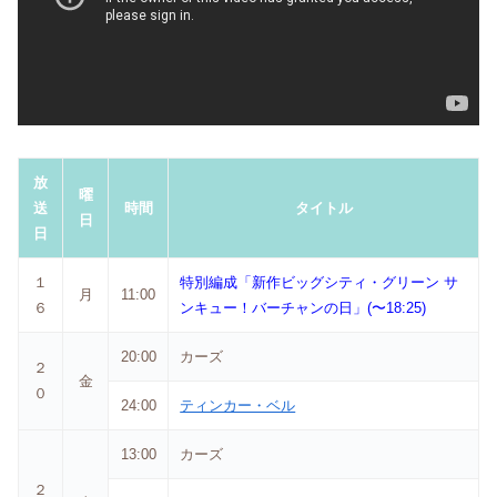
放
曜
送
時間
タイトル
日
日
１
特別編成「新作ビッグシティ・グリーン サ
月
11:00
６
ンキュー！バーチャンの日」(〜18:25)
20:00
カーズ
２
金
０
24:00
ティンカー・ベル
13:00
カーズ
２