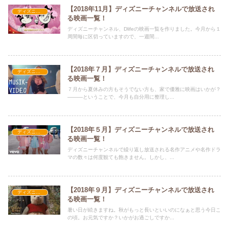
【2018年11月】ディズニーチャンネルで放送され
ディズニーチャンネル
る映画一覧！
ディズニーチャンネル、Dlifeの映画一覧を作りました。今月から１
周間毎に区切っていますので、一週間...
【2018年７月】ディズニーチャンネルで放送され
ディズニーチャンネル
る映画一覧！
７月から夏休みの方もそうでない方も、家で優雅に映画はいかが？
―――ということで、今月も自分用に整理し...
【2018年５月】ディズニーチャンネルで放送され
ディズニーチャンネル
る映画一覧！
ディズニーチャンネルで繰り返し放送される名作アニメや名作ドラ
マの数々は何度観ても飽きません。しかし、...
【2018年９月】ディズニーチャンネルで放送され
ディズニーチャンネル
る映画一覧！
暑い日が続きますね。秋がもっと長いといいのになぁと思う今日こ
の頃。お元気ですか？いかがお過ごしですか...