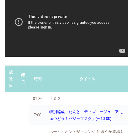
放
曜
送
時間
タイトル
日
日
01:30
１０２
特別編成「たんと！ディズニージュニア し
7:00
ゅつどう！パジャマスク」(〜10:00)
ホーム・オン・ザ・レンジ にぎやか農場を