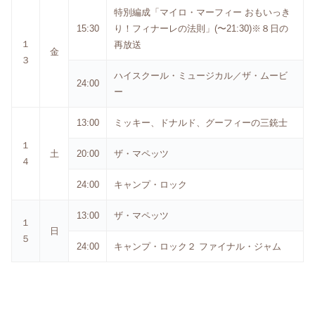
特別編成「マイロ・マーフィー おもいっき
15:30
り！フィナーレの法則」(〜21:30)※８日の
１
再放送
金
３
ハイスクール・ミュージカル／ザ・ムービ
24:00
ー
13:00
ミッキー、ドナルド、グーフィーの三銃士
１
土
20:00
ザ・マペッツ
４
24:00
キャンプ・ロック
13:00
ザ・マペッツ
１
日
５
24:00
キャンプ・ロック２ ファイナル・ジャム