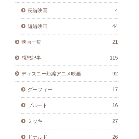
長編映画
4
短編映画
44
映画一覧
21
感想記事
115
ディズニー短編アニメ映画
92
グーフィー
17
プルート
16
ミッキー
27
ドナルド
26