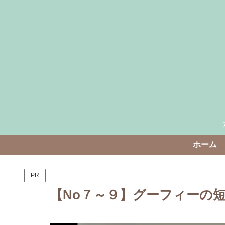
ホーム
PR
【No７～９】グーフィーの