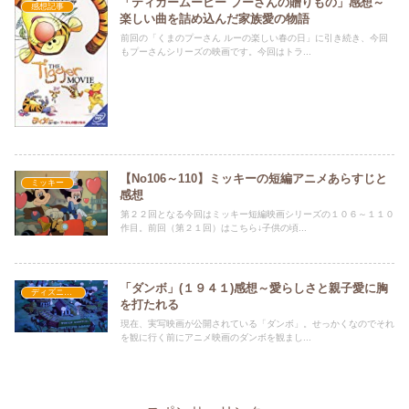
「ティガームービー プーさんの贈りもの」感想～
感想記事
楽しい曲を詰め込んだ家族愛の物語
前回の「くまのプーさん ルーの楽しい春の日」に引き続き、今回
もプーさんシリーズの映画です。今回はトラ...
【No106～110】ミッキーの短編アニメあらすじと
ミッキー
感想
第２２回となる今回はミッキー短編映画シリーズの１０６～１１０
作目。前回（第２１回）はこちら↓子供の頃...
「ダンボ」(１９４１)感想～愛らしさと親子愛に胸
ディズニー長編アニメ映画
を打たれる
現在、実写映画が公開されている「ダンボ」。せっかくなのでそれ
を観に行く前にアニメ映画のダンボを観まし...