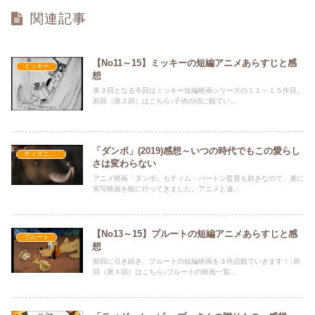
関連記事
【No11～15】ミッキーの短編アニメあらすじと感
ミッキー
想
第３回となる今回はミッキー短編映画シリーズの１１～１５作目。
前回（第２回）はこちら↓子供の頃に観てい...
「ダンボ」(2019)感想～いつの時代でもこの愛らし
ディズニー長編アニメ映画
さは変わらない
アニメ映画「ダンボ」もティム・バートン監督も好きなので、遂に
実写映画を観に行ってきました。アニメと違...
【No13～15】プルートの短編アニメあらすじと感
プルート
想
前回に引き続き、プルートの短編映画を３作品観ていきます！↓前
回（第４回）はこちら↓プルートの映画一覧...