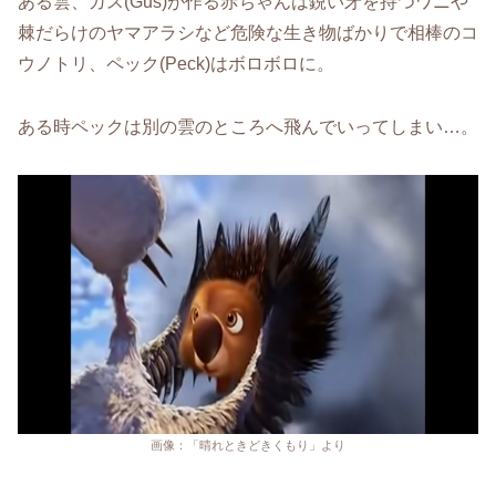
ある雲、ガス(Gus)が作る赤ちゃんは鋭い牙を持つワニや
棘だらけのヤマアラシなど危険な生き物ばかりで相棒のコ
ウノトリ、ペック(Peck)はボロボロに。
ある時ペックは別の雲のところへ飛んでいってしまい…。
画像：「晴れときどきくもり」より