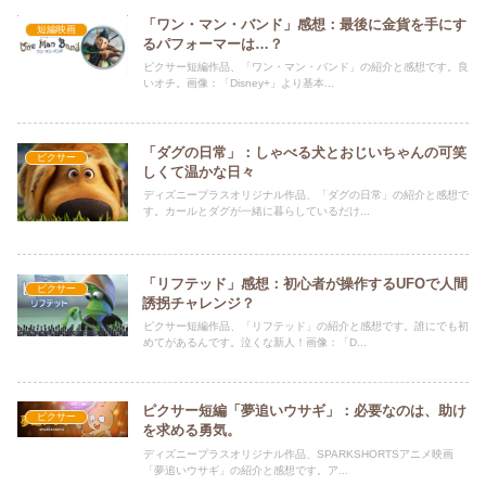
「ワン・マン・バンド」感想：最後に金貨を手にす
短編映画
るパフォーマーは…？
ピクサー短編作品、「ワン・マン・バンド」の紹介と感想です。良
いオチ。画像：「Disney+」より基本...
「ダグの日常」：しゃべる犬とおじいちゃんの可笑
ピクサー
しくて温かな日々
ディズニープラスオリジナル作品、「ダグの日常」の紹介と感想で
す。カールとダグが一緒に暮らしているだけ...
「リフテッド」感想：初心者が操作するUFOで人間
ピクサー
誘拐チャレンジ？
ピクサー短編作品、「リフテッド」の紹介と感想です。誰にでも初
めてがあるんです。泣くな新人！画像：「D...
ピクサー短編「夢追いウサギ」：必要なのは、助け
ピクサー
を求める勇気。
ディズニープラスオリジナル作品、SPARKSHORTSアニメ映画
「夢追いウサギ」の紹介と感想です。ア...