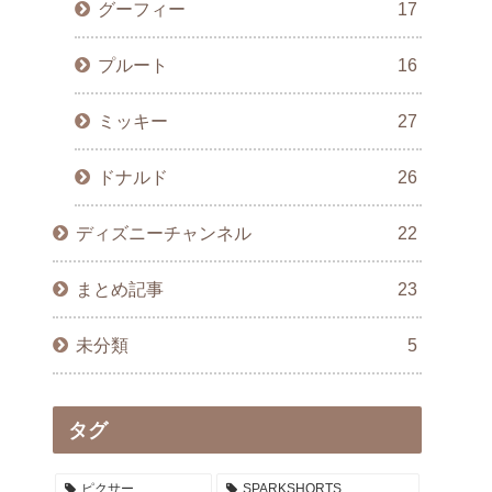
グーフィー
17
プルート
16
ミッキー
27
ドナルド
26
ディズニーチャンネル
22
まとめ記事
23
未分類
5
タグ
ピクサー
SPARKSHORTS