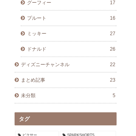
グーフィー
17
プルート
16
ミッキー
27
ドナルド
26
ディズニーチャンネル
22
まとめ記事
23
未分類
5
タグ
ピクサー
SPARKSHORTS