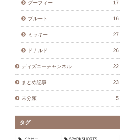
グーフィー
17
プルート
16
ミッキー
27
ドナルド
26
ディズニーチャンネル
22
まとめ記事
23
未分類
5
タグ
ピクサー
SPARKSHORTS