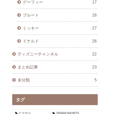
グーフィー
17
プルート
16
ミッキー
27
ドナルド
26
ディズニーチャンネル
22
まとめ記事
23
未分類
5
タグ
ピクサー
SPARKSHORTS