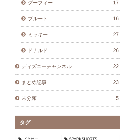
グーフィー
17
プルート
16
ミッキー
27
ドナルド
26
ディズニーチャンネル
22
まとめ記事
23
未分類
5
タグ
ピクサー
SPARKSHORTS