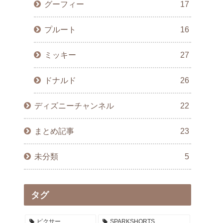
グーフィー
17
プルート
16
ミッキー
27
ドナルド
26
ディズニーチャンネル
22
まとめ記事
23
未分類
5
タグ
ピクサー
SPARKSHORTS