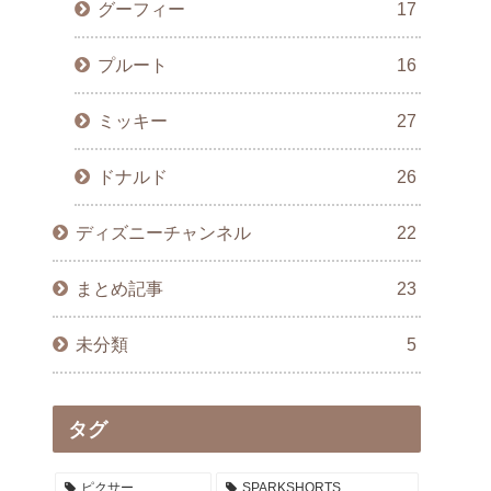
グーフィー
17
プルート
16
ミッキー
27
ドナルド
26
ディズニーチャンネル
22
まとめ記事
23
未分類
5
タグ
ピクサー
SPARKSHORTS