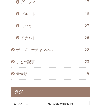
グーフィー
17
プルート
16
ミッキー
27
ドナルド
26
ディズニーチャンネル
22
まとめ記事
23
未分類
5
タグ
ピクサー
SPARKSHORTS