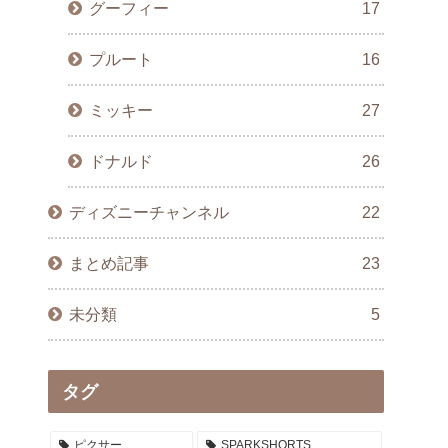
グーフィー
17
プルート
16
ミッキー
27
ドナルド
26
ディズニーチャンネル
22
まとめ記事
23
未分類
5
タグ
ピクサー
SPARKSHORTS