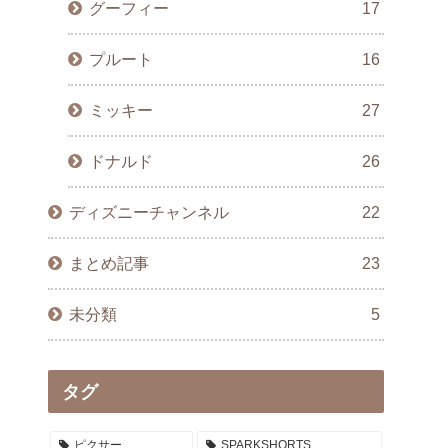
グーフィー
17
プルート
16
ミッキー
27
ドナルド
26
ディズニーチャンネル
22
まとめ記事
23
未分類
5
タグ
ピクサー
SPARKSHORTS