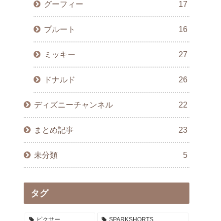
グーフィー
17
プルート
16
ミッキー
27
ドナルド
26
ディズニーチャンネル
22
まとめ記事
23
未分類
5
タグ
ピクサー
SPARKSHORTS