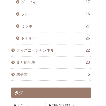
グーフィー
17
プルート
16
ミッキー
27
ドナルド
26
ディズニーチャンネル
22
まとめ記事
23
未分類
5
タグ
ピクサー
SPARKSHORTS