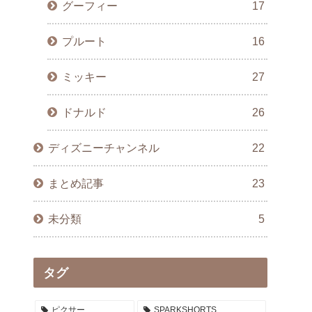
グーフィー
17
プルート
16
ミッキー
27
ドナルド
26
ディズニーチャンネル
22
まとめ記事
23
未分類
5
タグ
ピクサー
SPARKSHORTS