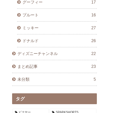
グーフィー
17
プルート
16
ミッキー
27
ドナルド
26
ディズニーチャンネル
22
まとめ記事
23
未分類
5
タグ
ピクサー
SPARKSHORTS