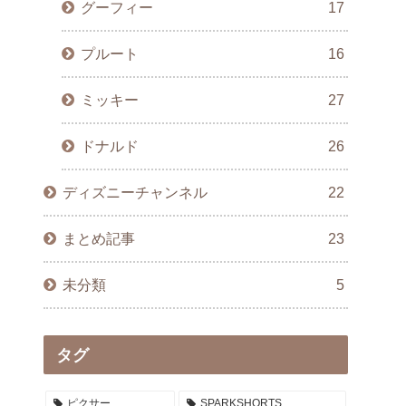
グーフィー
17
プルート
16
ミッキー
27
ドナルド
26
ディズニーチャンネル
22
まとめ記事
23
未分類
5
タグ
ピクサー
SPARKSHORTS