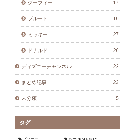
グーフィー
17
プルート
16
ミッキー
27
ドナルド
26
ディズニーチャンネル
22
まとめ記事
23
未分類
5
タグ
ピクサー
SPARKSHORTS