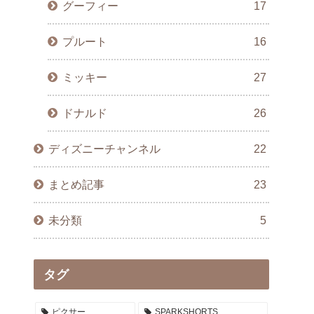
グーフィー
17
プルート
16
ミッキー
27
ドナルド
26
ディズニーチャンネル
22
まとめ記事
23
未分類
5
タグ
ピクサー
SPARKSHORTS