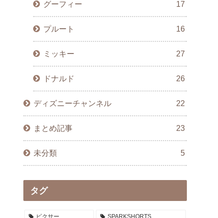
グーフィー
17
プルート
16
ミッキー
27
ドナルド
26
ディズニーチャンネル
22
まとめ記事
23
未分類
5
タグ
ピクサー
SPARKSHORTS