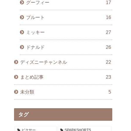
グーフィー
17
プルート
16
ミッキー
27
ドナルド
26
ディズニーチャンネル
22
まとめ記事
23
未分類
5
タグ
ピクサー
SPARKSHORTS