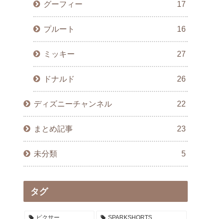
グーフィー
17
プルート
16
ミッキー
27
ドナルド
26
ディズニーチャンネル
22
まとめ記事
23
未分類
5
タグ
ピクサー
SPARKSHORTS