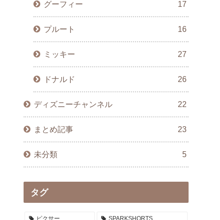
グーフィー
17
プルート
16
ミッキー
27
ドナルド
26
ディズニーチャンネル
22
まとめ記事
23
未分類
5
タグ
ピクサー
SPARKSHORTS