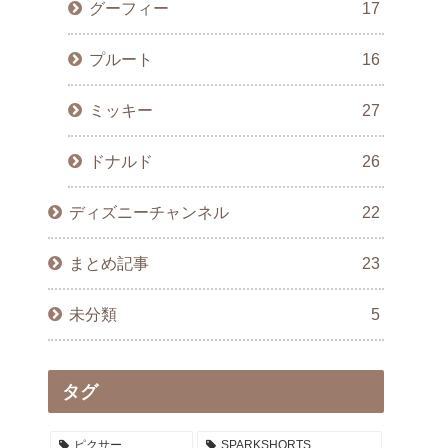
グーフィー
17
プルート
16
ミッキー
27
ドナルド
26
ディズニーチャンネル
22
まとめ記事
23
未分類
5
タグ
ピクサー
SPARKSHORTS