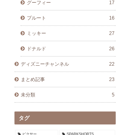
グーフィー
17
プルート
16
ミッキー
27
ドナルド
26
ディズニーチャンネル
22
まとめ記事
23
未分類
5
タグ
ピクサー
SPARKSHORTS