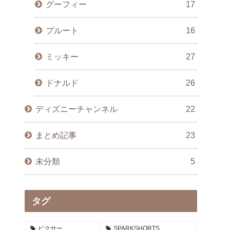
グーフィー
17
プルート
16
ミッキー
27
ドナルド
26
ディズニーチャンネル
22
まとめ記事
23
未分類
5
タグ
ピクサー
SPARKSHORTS