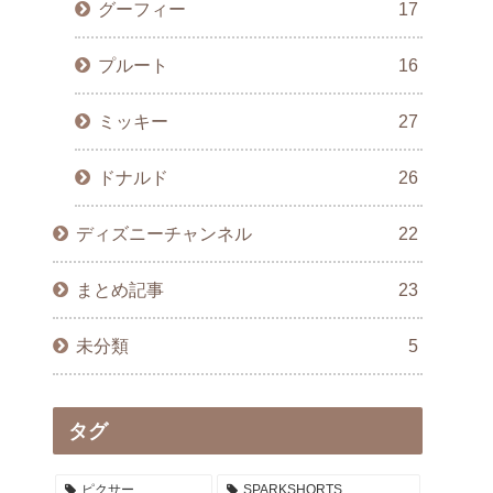
グーフィー
17
プルート
16
ミッキー
27
ドナルド
26
ディズニーチャンネル
22
まとめ記事
23
未分類
5
タグ
ピクサー
SPARKSHORTS