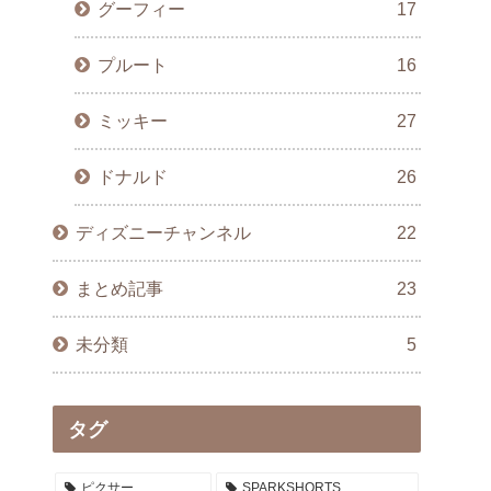
グーフィー
17
プルート
16
ミッキー
27
ドナルド
26
ディズニーチャンネル
22
まとめ記事
23
未分類
5
タグ
ピクサー
SPARKSHORTS