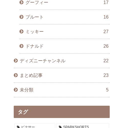
グーフィー
17
プルート
16
ミッキー
27
ドナルド
26
ディズニーチャンネル
22
まとめ記事
23
未分類
5
タグ
ピクサー
SPARKSHORTS