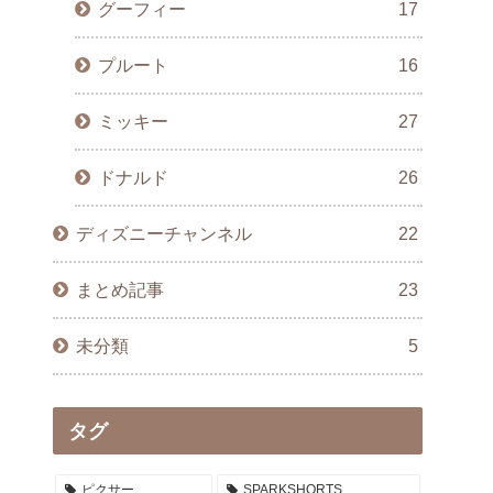
グーフィー
17
プルート
16
ミッキー
27
ドナルド
26
ディズニーチャンネル
22
まとめ記事
23
未分類
5
タグ
ピクサー
SPARKSHORTS