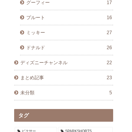
グーフィー
17
プルート
16
ミッキー
27
ドナルド
26
ディズニーチャンネル
22
まとめ記事
23
未分類
5
タグ
ピクサー
SPARKSHORTS