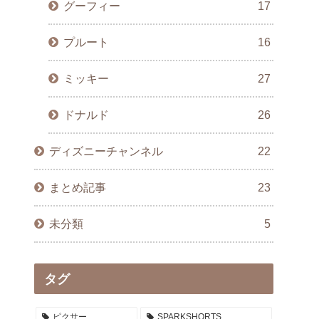
グーフィー
17
プルート
16
ミッキー
27
ドナルド
26
ディズニーチャンネル
22
まとめ記事
23
未分類
5
タグ
ピクサー
SPARKSHORTS